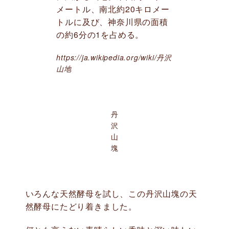
メートル、南北約20キロメー
トルに及び、神奈川県の面積
の約6分の1を占める。
https://ja.wikipedia.org/wiki/丹沢
山地
丹
沢
山
塊
いろんな天然酵母を試し、この丹沢山塊の天
然酵母にたどり着きました。