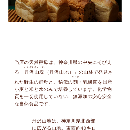
当店の天然酵母は、神奈川県の中央にそびえ
たんざわさんかい
る「
丹沢山塊
（丹沢山地）」の山林で発見さ
こうじ
れた野生の酵母と、秘伝の
麹
・乳酸菌を国産
小麦と米と水のみで培養しています。化学物
質を一切使用していない、無添加の安心安全
な自然食品です。
丹沢山地は、神奈川県北西部
に広がる山地。東西約40キロ