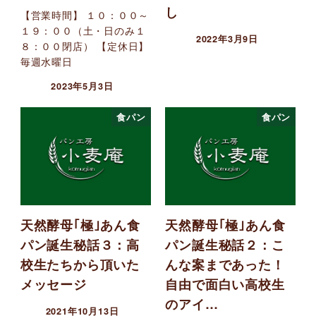
し
【営業時間】 １０：００～
１９：００（土・日のみ１
2022年3月9日
８：００閉店） 【定休日】
毎週水曜日
2023年5月3日
食パン
食パン
天然酵母｢極｣あん食
天然酵母｢極｣あん食
パン誕生秘話３：高
パン誕生秘話２：こ
校生たちから頂いた
んな案まであった！
メッセージ
自由で面白い高校生
のアイ…
2021年10月13日