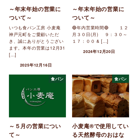
～年末年始の営業に
～年末年始の営業に
ついて～
ついて～
いつも食パン工房 小麦庵
🔵年内営業時間🔵 １２
神戸元町をご愛顧いただ
月３０日(月) ９：３０～
き、誠にありがとうござい
１７：００ & […]
ます。本年の営業は12月31
2024年12月20日
[…]
2025年12月16日
食パン
食パン
～５月の営業につい
小麦庵®で使用してい
て～
る天然酵母のおはな