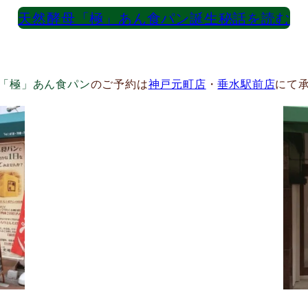
天然酵母「極」あん食パン誕生秘話を読む
「極」あん食パン
のご予約は
神戸元町店
・
垂水駅前店
にて