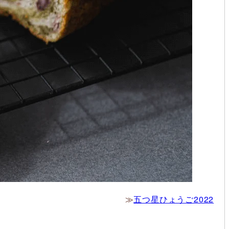
≫
五つ星ひょうご2022