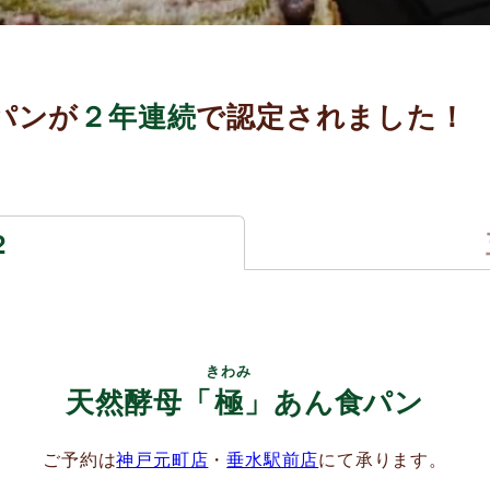
パンが
２年連続
で認定されました！
2
きわみ
天然酵母「
極
」あん食パン
ご予約は
神戸元町店
・
垂水駅前店
にて承ります。